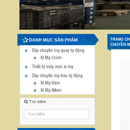
TRANG CH
DANH MỤC SẢN PHẨM
CHUYỀN 
Dây chuyền mạ quay tự động
Xi Mạ Crom
Thiết bị máy móc xi mạ
Dây chuyền mạ treo tự động
Xi Mạ Kẽm
Xi Mạ Niken
Tìm kiếm