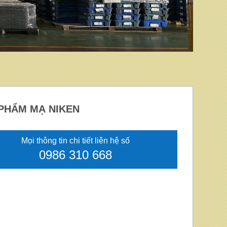
PHẨM MẠ NIKEN
Mọi thông tin chi tiết liên hệ số
0986 310 668