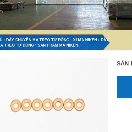
Ủ
DÂY CHUYỀN MẠ TREO TỰ ĐỘNG
XI MẠ NIKEN
DÂY
MẠ TREO TỰ ĐỘNG
SẢN PHẨM MẠ NIKEN
SẢN 