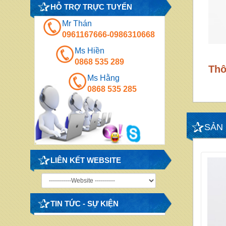
HỖ TRỢ TRỰC TUYẾN
Mr Thán
0961167666-0986310668
Ms Hiền
0868 535 289
Thô
Ms Hằng
0868 535 285
SẢN
LIÊN KẾT WEBSITE
TIN TỨC - SỰ KIỆN