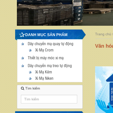
Trang chủ
DANH MỤC SẢN PHẨM
Dây chuyền mạ quay tự động
Văn hó
Xi Mạ Crom
Thiết bị máy móc xi mạ
Dây chuyền mạ treo tự động
Xi Mạ Kẽm
Xi Mạ Niken
Tìm kiếm