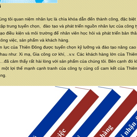
i
úng tôi quan niệm nhân lực là chìa khóa dẫn đến thành công, đặc biệt
tập trung tuyển chọn, đào tạo và phát triển nguồn nhân lực của công t
tạo điều kiện và môi trường để nhân viên học hỏi và phát triển bản thâ
công việc, sản phẩm và khách hàng.
 lực của Thiên Đông được tuyển chọn kỹ lưỡng và đào tạo nâng cao t
hau như: Xi mạ, Gia công cơ khí, ..v.v. Các khách hàng lớn của 
ã cảm thấy rất hài lòng với sản phẩm của chúng tôi. Bên cạnh đó khả
à một lợi thế mạnh cạnh tranh của công ty củng cố cam kết của Thiên
ng.