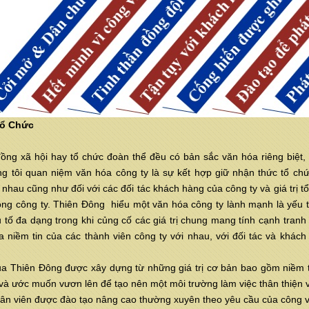
Tổ Chức
ồng xã hội hay tổ chức đoàn thể đều có bản sắc văn hóa riêng biệt, 
g tôi quan niệm văn hóa công ty là sự kết hợp giữ nhận thức tổ chứ
 nhau cũng như đối với các đối tác khách hàng của công ty và giá trị t
ong công ty. Thiên Đông hiểu một văn hóa công ty lành mạnh là yếu t
u tố đa dạng trong khi củng cố các giá trị chung mang tính cạnh tran
a niềm tin của các thành viên công ty với nhau, với đối tác và khác
a Thiên Đông được xây dựng từ những giá trị cơ bản bao gồm niềm tin và
 và ước muốn vươn lên để tạo nên một môi trường làm việc thân thiện 
ên được đào tạo nâng cao thường xuyên theo yêu cầu của công vi