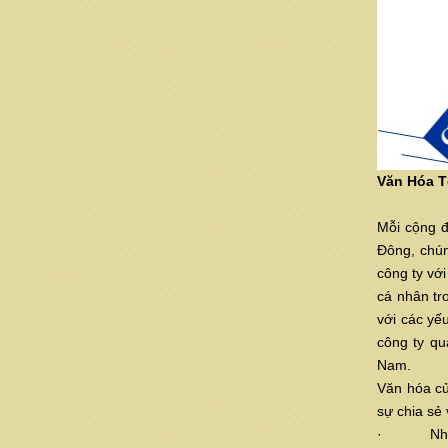
Văn Hóa 
Mỗi cộng đ
Đông, chún
công ty với
cá nhân tr
với các yế
công ty qu
Nam.
Văn hóa củ
sự chia sẻ
· Nhân vi