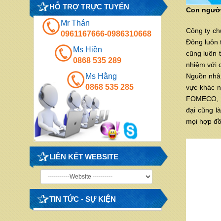
HỖ TRỢ TRỰC TUYẾN
Con ngườ
Mr Thán
Công ty ch
0961167666-0986310668
Đông luôn 
Ms Hiền
cũng luôn 
0868 535 289
nhiệm với 
Ms Hằng
Nguồn nhân
0868 535 285
vực khác n
FOMECO, …đ
đại cũng l
mọi hợp đồ
LIÊN KẾT WEBSITE
TIN TỨC - SỰ KIỆN